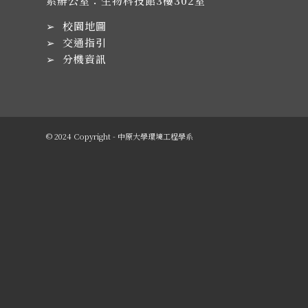
系辦公室：生物科技館3樓302室
➢
校園地圖
➢
交通指引
➢
分機資訊
© 2024 Copyright - 中原大學環境工程學系