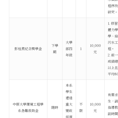
程序改
研究。
1. 
體力學
學、給
大學
污水工
下學
10,000
彭桂焄紀念獎學金
部四
1
程。
期
元
年級
2. 
成績總
以上且
平均8
本系
學生
有需求
遭逢
生，請
中原大學環境工程學
重大
不
10,000
隨時
指導教
系急難救助金
變故
限
元
談時間
經濟