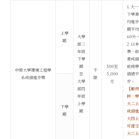
1. 
下學業
均進步
期平均
上學
大學
60分
期
部二
2. 以
年級
準，前
下學
業成績
期
500至
前兩學
中原大學環境工程學
不
至
5,000
績總平
系成績進步獎
限
大學
元
步。
部四
【範例
年級
時，學
上學
大二上
下學
期
成績進
期
大四上
可提交
大二上