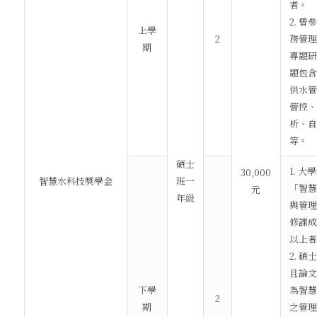
者。
2. 
上學
2
務管理
期
專題研
題包含
供水管
管控、
析、自
等。
碩士
1. 
30,000
智慧水科技獎學金
班一
「智慧
元
年級
與管理
修課成
以上者
2. 
且論文
下學
為智慧
2
期
之管理