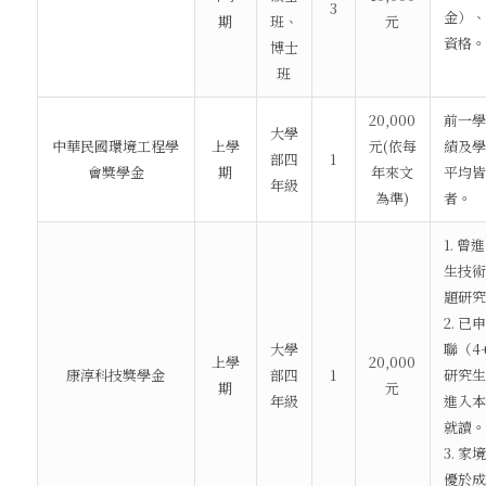
3
金）、
期
班、
元
資格。
博士
班
20,000
前一學
大學
中華民國環境工程學
上學
元(依每
績及學
部四
1
會獎學金
期
年來文
平均皆
年級
為準)
者。
1. 
生技術
題研究
2. 
大學
聯（4
上學
20,000
康淳科技獎學金
部四
1
研究生
期
元
年級
進入本
就讀。
3. 
優於成