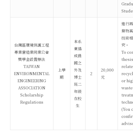
Gradu
Stude
進行再
棄物高
技術相
本系
台灣區環境保護工程
究。
東協
專業營造業同業公會
To co
成員
獎學金設置辦法
thesi
國之
TAIWAN
relate
上學
外及
20,000
ENVIRONMENTAL
2
recyc
期
博士
元
ENGINEERING
or hig
班二
ASSOCIATION
waste
年級
Scholarship
treat
在校
Regulations
techn
生
(You 
confi
adviso