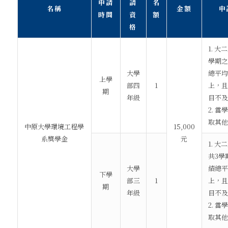
申請
請
名
名稱
金額
申
時間
資
額
格
1. 大
學期之
大學
總平均
上學
部四
1
上，且
期
年級
目不及
2. 
取其他
中原大學環境工程學
15,000
系獎學金
元
1. 
共3學
大學
績總平
下學
部三
1
上，且
期
年級
目不及
2. 
取其他