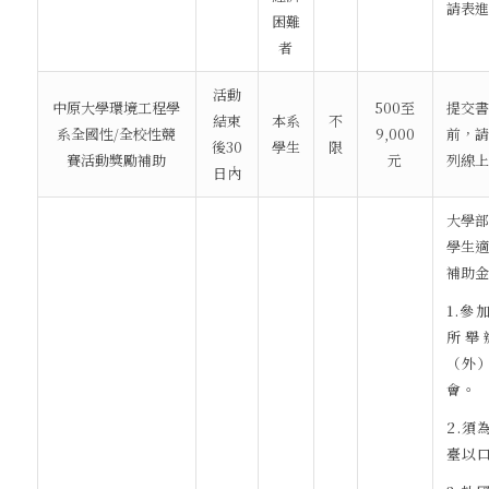
請表進
困難
者
活動
中原大學環境工程學
500至
提交書
結束
本系
不
系全國性/全校性競
9,000
前，請
後30
學生
限
賽活動獎勵補助
元
列線上
日內
大學部
學生適
補助金
1.參
所舉
（外
會。
2.須
臺以