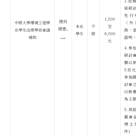
3.赴
術研
先行
1,500
隨到
中原大學環境工程學
（外
本系
不
至
隨審
系學生出席學術會議
助，
(但
學生
限
8,000
補助
證明
經費有限)
元
4.參
研討
額以新
5百
參加
討會
以新臺
為上
5.其
載會
博士
件)