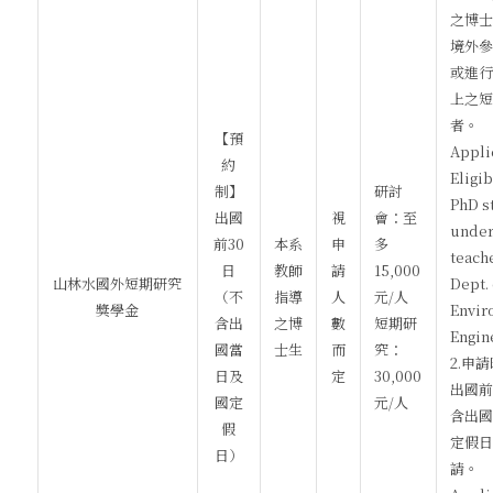
之博士
境外參
或進行
上之短
者。
【預
Appli
約
Eligib
制】
研討
PhD s
出國
視
會：至
under
前30
本系
申
多
teache
日
教師
請
15,000
山林水國外短期研究
Dept. 
（不
指導
人
元/人
獎學金
Envir
含出
之博
數
短期研
Engin
國當
士生
而
究：
2.申
日及
定
30,000
出國前
國定
元/人
含出國
假
定假日
日）
請。