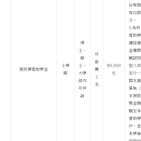
台幣捌
每位限
次。
3.為
愛助學
博
續經營
士、
金獲獎
可
碩
願認同
推
上學
士、
80,000
起八年
惠民傳愛助學金
薦
期
大學
元
至少一
2
部均
關友善
名
可申
募集（
請
求捐款
獎金額
贈至本
愛助學
戶，並
本學會
術研討