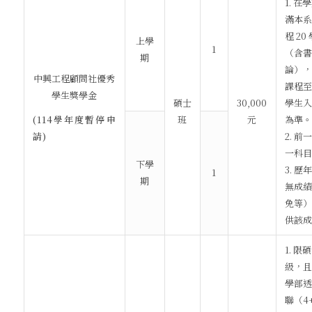
1. 
滿本系
程 20
上學
1
（含書
期
論），
中興工程顧問社優秀
課程至
學生獎學金
碩士
30,000
學生入
班
元
為準。
(114學年度暫停申
2. 
請)
一科目
下學
3. 
1
期
無成績
免等）
供該成
1. 
級，且
學部透
聯（4