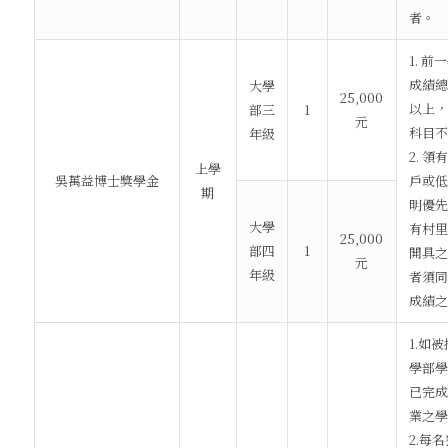
者。
1. 
成績總
大學
25,000
以上，
部三
1
元
科目不
年級
2. 
上學
吳萬益博士獎學金
戶或低
期
明優先
大學
有村里
25,000
部四
1
開具之
元
年級
者須同
成績之
1.如
學部學
已完成
業之學
2.每