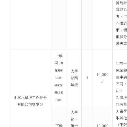
據統計
算或系
者，主
不限於
網、漏
數據分
讀表等
上學
期
1. 
（專
成績總
大學
題競賽
10,000
生申請
部四
3
日(含)
元
不同，
年級
結束後1
法。
週(含假
山林水環境工程股份
2. 
日)內)
有限公司獎學金
先考量
3. 
大學
取其他
部、
（不限
下學
碩士
10,000