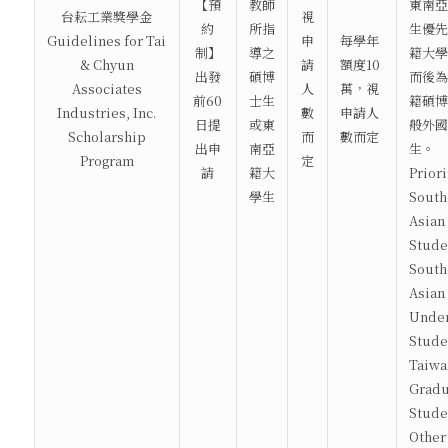
【預
教師
東南亞
台耘工業獎學金
視
約
所指
生優先
Guidelines for Tai
申
每學年
制】
導之
籍大學
& Chyun
請
額度10
出發
碩博
而後為
Associates
人
萬，視
前60
士生
籍碩博
Industries, Inc.
數
申請人
日提
或東
般外國
Scholarship
而
數而定
出申
南亞
生。
Program
定
請
籍大
Priori
學生
South
Asian
Stude
South
Asian
Under
Stude
Taiwa
Gradu
Stude
Other