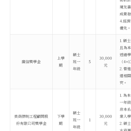
境友善
成果發
4.經
優先。
1. 
且為本
碩士
透過學
上學
30,000
廣信獎學金
班一
5
（4+
期
元
年級
2. 
道相關
究。
1. 
一年級
非本系
碩士
美商傑明工程顧問股
下學
30,000
業入學
班一
1
份有限公司獎學金
期
元
2. 
年級
水資源