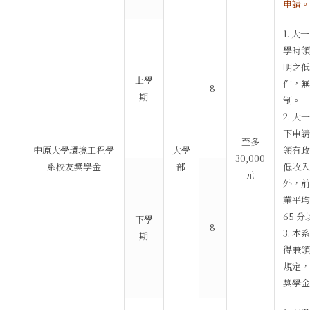
申請。
1. 
學時領
明之低
上學
件，無
8
期
制。
2. 
下申請
至多
中原大學環境工程學
大學
領有政
30,000
系校友獎學金
部
低收入
元
外，前
業平均
65 
下學
8
3. 
期
得兼領
規定，
獎學金