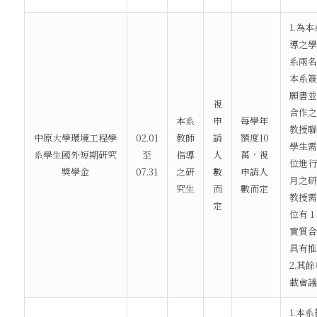
1.為
導之學
系兩名
本系簽
願書並
視
合作之
本系
申
每學年
教授聯
中原大學環境工程學
02.01
教師
請
額度10
學生需
系學生國外短期研究
至
指導
人
萬，視
位進行
獎學金
07.31
之研
數
申請人
月之研
究生
而
數而定
教授需
定
位有 
實質合
具有推
2.其
載會議
1.本