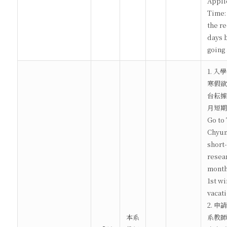
Appli
Time:
the r
days 
going
1. 
寒假欲
台耘據
月短期
Go to 
Chyun
short
resear
month
1st wi
vacati
2. 
本系
系教師