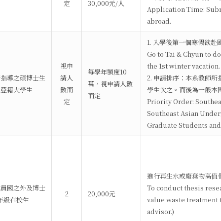
定
30,000元/人
Application Time: Subm
abroad.
1. 入學後第一個寒假欲
Go to Tai & Chyun to do
視申
the 1st winter vacation.
每學年額度10
所指導之碩博士生
請人
2. 申請排序：本系教師
萬，視申請人數
南亞籍大學生
數而
學生次之。而後為一般本
而定
定
Priority Order: Southe
Southeast Asian Under
Graduate Students and
進行再生水或廢棄物高值
成員國之外及博士
To conduct thesis resea
2
20,000元
年級在校生
value waste treatment 
advisor.)