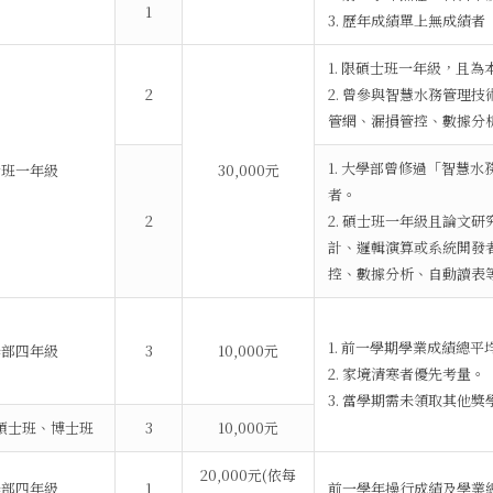
1
3. 歷年成績單上無成績
1. 限碩士班一年級，且
2
2. 曾參與智慧水務管理
管網、漏損管控、數據分
1. 大學部曾修過「智慧
士班一年級
30,000元
者。
2
2. 碩士班一年級且論文
計、邏輯演算或系統開發
控、數據分析、自動讀表
1. 前一學期學業成績總
學部四年級
3
10,000元
2. 家境清寒者優先考量。
3. 當學期需未領取其他
碩士班、博士班
3
10,000元
20,000元(依每
學部四年級
1
前一學年操行成績及學業總