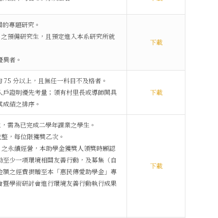
相關的專題研究。
+1）之預備研究生，且預定進入本系研究所就
下載
優異者。
均 75 分以上，且無任一科目不及格者。
收入戶證明優先考量；領有村里長或導師開具
下載
其成績之排序。
生，需為已完成二學年課業之學生。
元整，每位限獲獎乙次。
」之永續經營，本助學金獲獎人領獎時願認
動至少一項環境相關友善行動，及募集（自
下載
金額之經費捐贈至本「惠民傳愛助學金」專
會暨學術研討會進行環境友善行動執行成果