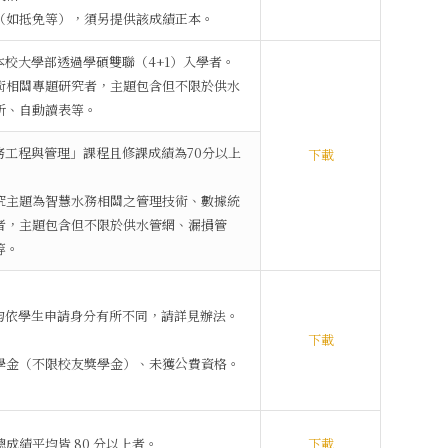
者（如抵免等），須另提供該成績正本。
為本校大學部透過學碩雙聯（4+1）入學者。
技術相關專題研究者，主題包含但不限於供水
析、自動讀表等。
水務工程與管理」課程且修課成績為70分以上
下載
研究主題為智慧水務相關之管理技術、數據統
者，主題包含但不限於供水管網、漏損管
等。
平均依學生申請身分有所不同，請詳見辦法。
下載
獎學金（不限校友獎學金）、未獲公費資格。
成績平均皆 80 分以上者。
下載