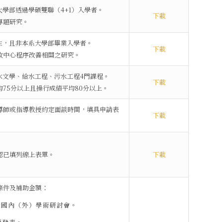
校大學部透過學碩雙聯（4+1）入學者。
下載
的專題研究。
學生，且非本系大學部畢業入學者。
下載
回收中心程序改善相關之研究。
、水文學、給水工程、污水工程4門課程。
下載
均75分以上且操行成績平均80分以上。
導師或指導教授約定面談時間，填具申請表
下載
認已填列線上表單。
下載
條件及補助金額：
之國內（外）學術研討會。