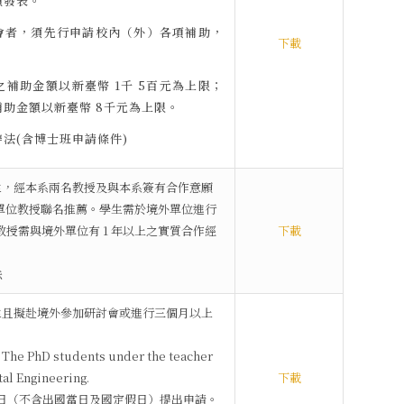
頭發表。
討會者，須先行申請校內（外）各項補助，
下載
之補助金額以新臺幣 1千 5百元為上限；
助金額以新臺幣 8千元為上限。
辦法(含博士班申請條件)
生，經本系兩名教授及與本系簽有合作意願
單位教授聯名推薦。學生需於境外單位進行
教授需與境外單位有 1 年以上之實質合作經
下載
法
生且擬赴境外參加研討會或進行三個月以上
y: The PhD students under the teacher
tal Engineering.
下載
30日（不含出國當日及國定假日）提出申請。