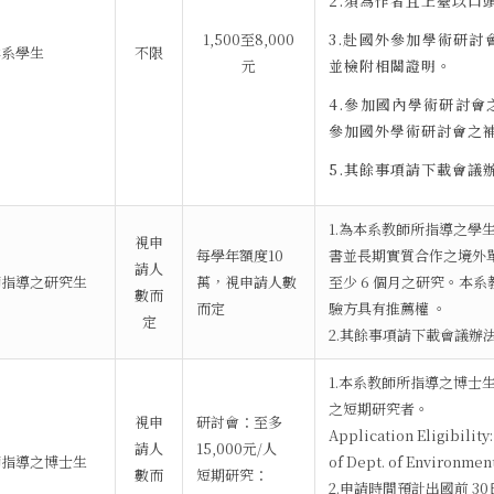
2.須為作者且上臺以口
1,500至8,000
3.赴國外參加學術研
本系學生
不限
元
並檢附相關證明。
4.參加國內學術研討會
參加國外學術研討會之補
5.其餘事項請下載會議
1.為本系教師所指導之學
視申
每學年額度10
書並長期實質合作之境外
請人
師指導之研究生
萬，視申請人數
至少 6 個月之研究。本系
數而
而定
驗方具有推薦權 。
定
2.其餘事項請下載會議辦
1.本系教師所指導之博士
之短期研究者。
視申
研討會：至多
Application Eligibilit
請人
15,000元/人
師指導之博士生
of Dept. of Environmen
數而
短期研究：
2.申請時間預計出國前 