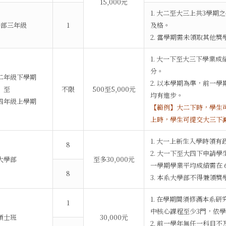
15,000元
1. 大二至大三上共3學
學部三年級
1
及格。
2. 當學期需未領取其他獎
1. 大一下至大三下學業
分。
二年級下學期
2. 以本學期為準，前一
至
不限
500至5,000元
均有進步。
四年級上學期
【範例】大二下時，學生
上時，學生可提交大三下
1. 大一上新生入學時領
8
2. 大一下至大四下申請
大學部
至多30,000元
一學期學業平均成績需在 6
8
3. 本系大學部不得兼領
1. 在學期間須修滿本系研
1
中核心課程至少3門，依
碩士班
30,000元
2. 前一學年無任一科目不