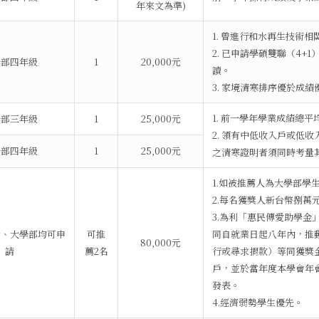
年來文為準)
1. 曾進行和水再生技術
2. 已申請學碩雙聯（4
學部四年級
1
20,000元
讀。
3. 家境清寒排序優於成績
1. 前一學年學業成績總平
學部三年級
1
25,000元
2. 領有中低收入戶或低
學部四年級
1
25,000元
之清寒證明者須同時考量
1.如被推薦人為大學部學
2.每名獲獎人新台幣捌萬
3.為利「惠民傳愛助學金
士、大學部均可申
可推
同自就業日起八年內，推
80,000元
請
薦2名
行或尋求捐款）等同獲獎
戶，並於當年度本學會年
發表。
4.經濟弱勢學生優先。