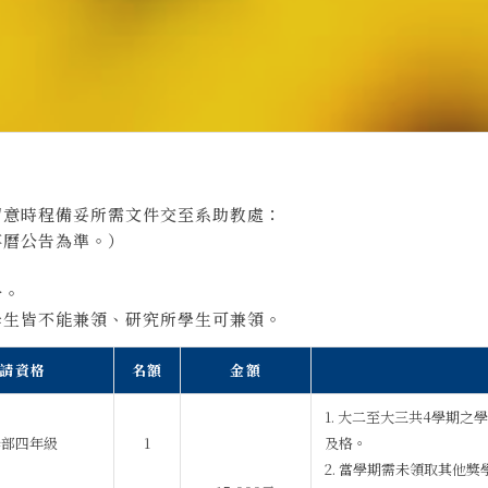
留意時程備妥所需文件交至系助教處：
事曆公告為準。）
分。
學生皆不能兼領、研究所學生可兼領。
請資格
名額
金額
1. 大二至大三共4學期
學部四年級
1
及格。
2. 當學期需未領取其他獎