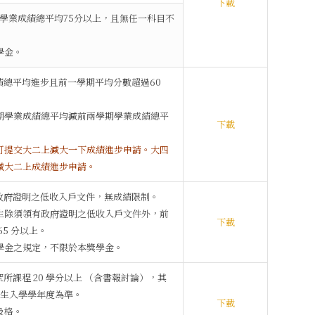
下載
期之學業成績總平均75分以上，且無任一科目不
學金。
成績總平均進步且前一學期平均分數超過60
學期學業成績總平均減前兩學期學業成績總平
下載
可提交大二上減大一下成績進步申請。大四
減大二上成績進步申請。
有政府證明之低收入戶文件，無成績限制。
學生除須領有政府證明之低收入戶文件外，前
下載
5 分以上。
獎學金之規定，不限於本獎學金。
究所課程 20 學分以上 （含書報討論），其
學生入學學年度為準。
下載
及格。