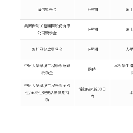
廣信獎學金
上學期
碩
美商傑明工程顧問股份有限
下學期
碩
公司獎學金
彭桂焄紀念獎學金
下學期
大
中原大學環境工程學系急難
本系學生
隨時
救助金
中原大學環境工程學系全國
活動結束後30日
性/全校性競賽活動獎勵補
內
助