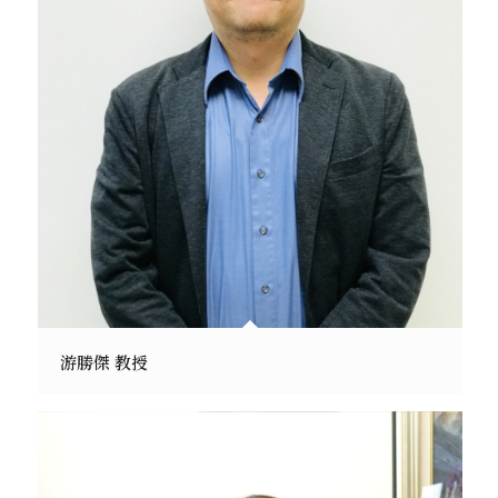
游勝傑 教授