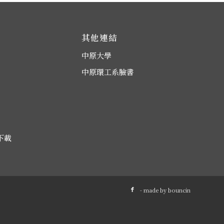
其他連結
中原大學
中原環工系臉書
下載
- made by
bouncin