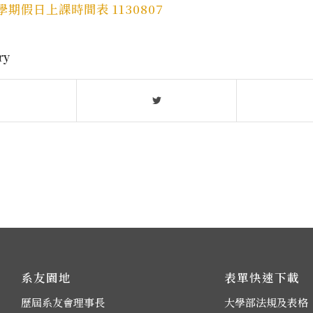
1學期假日上課時間表 1130807
ry
系友園地
表單快速下載
歷屆系友會理事長
大學部法規及表格