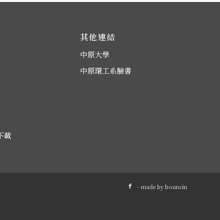
其他連結
中原大學
中原環工系臉書
下載
- made by
bouncin