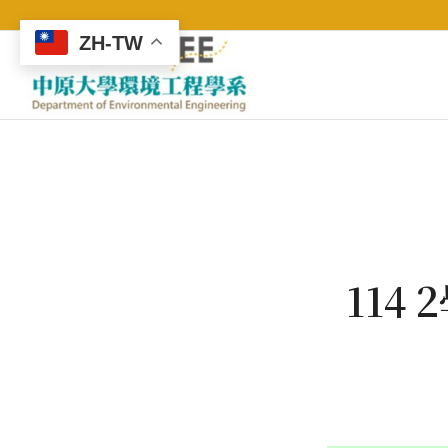
ZH-TW
11