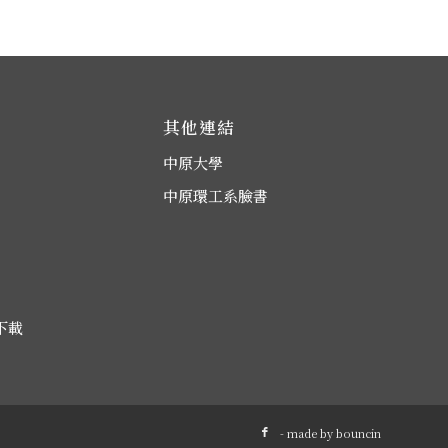
其他連結
中原大學
中原環工系臉書
下載
- made by
bouncin