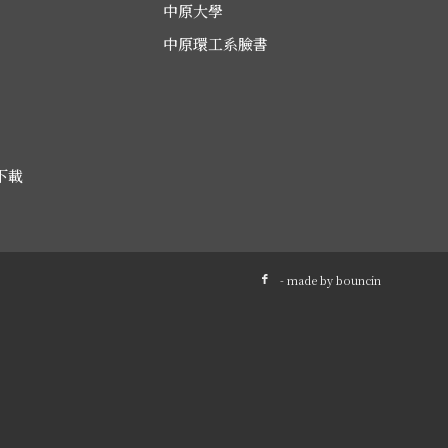
中原大學
中原環工系臉書
下載
- made by
bouncin