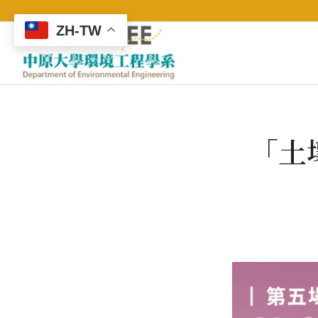
ZH-TW
「土