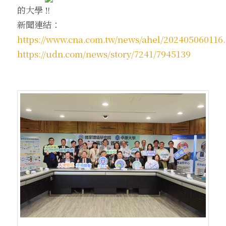
的大學
新聞連結：
https://www.cna.com.tw/news/ahel/202405060116
https://udn.com/news/story/7241/7945139