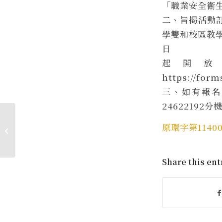
「職業安全衛
二、旨揭活動訂
學雙和校區教學
日
起開放
https://f
三、如有報名
24622192
財團法人福琳工商發展基金會工商學
原環字第11400
生清寒獎學金
Share this ent