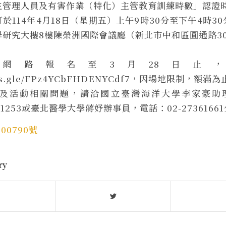
生管理人員及有害作業（特化）主管教育訓練時數」認證
於114年4月18日（星期五）上午9時30分至下午4時3
研究大樓8樓陳榮洲國際會議廳（新北市中和區圓通路3
網路報名至3月28日止
orms.gle/FPz4YCbFHDENYCdf7，因場地限制，額滿
及活動相關問題，請洽國立臺灣海洋大學李家豪助理
分機1253或臺北醫學大學蔣妤辦事員，電話：02-27361661
00790號
ry