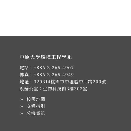
中原大學環境工程學系
電話：
+886-3-265-4907
傳真：+886-3-265-4949
地址：
320314桃園市中壢區中北路200號
系辦公室：生物科技館3樓302室
➢
校園地圖
➢
交通指引
➢
分機資訊