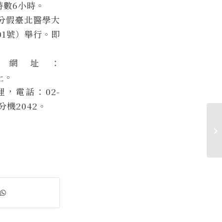
時數6小時。
0分假臺北醫學大
01號）舉行。即
，網址：
為止。
，電話：02-
分機2042。
賀
學