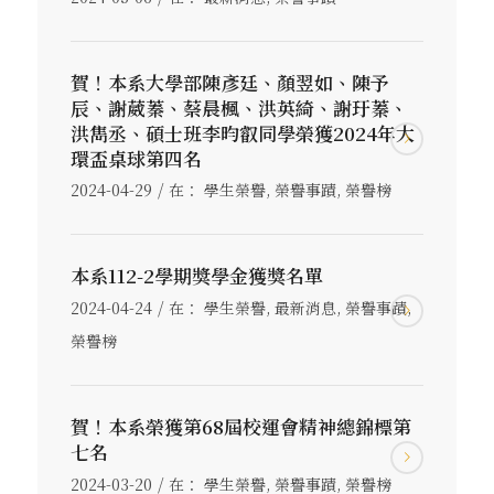
賀！本系大學部陳彥廷、顏翌如、陳予
辰、謝葳蓁、蔡晨楓、洪英綺、謝玗蓁、
洪雋丞、碩士班李昀叡同學榮獲2024年大
環盃桌球第四名
/
2024-04-29
在：
學生榮譽
,
榮譽事蹟
,
榮譽榜
本系112-2學期獎學金獲獎名單
/
2024-04-24
在：
學生榮譽
,
最新消息
,
榮譽事蹟
,
榮譽榜
賀！本系榮獲第68屆校運會精神總錦標第
七名
/
2024-03-20
在：
學生榮譽
,
榮譽事蹟
,
榮譽榜