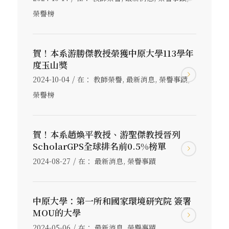
榮譽榜
賀！本系游勝傑教授榮獲中原大學113學年
度玉山獎
/
2024-10-04
在：
教師榮譽
,
最新消息
,
榮譽事蹟
,
榮譽榜
賀！本系趙煥平教授、游聖傑教授晉列
ScholarGPS全球排名前0.5%榜單
/
2024-08-27
在：
最新消息
,
榮譽事蹟
中原大學：第一所和國家環境研究院 簽署
MOU的大學
/
2024-05-06
在：
最新消息
,
榮譽事蹟