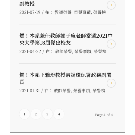
副教授
/
2021-07-19
在：
教師榮譽
,
榮譽事蹟
,
榮譽榜
賀！本系兼任教師鄒子廉老師當選2021中
央大學第18屆傑出校友
/
2021-04-22
在：
教師榮譽
,
榮譽事蹟
,
榮譽榜
賀！本系王雅玢教授榮調環保署政務副署
長
/
2021-01-31
在：
教師榮譽
,
榮譽事蹟
,
榮譽榜
1
2
3
4
Page 4 of 4