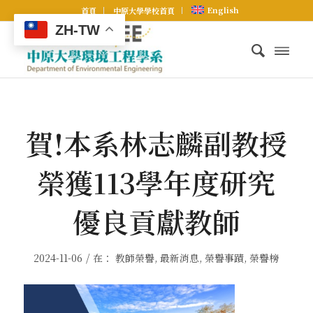
English
首頁
中原大學學校首頁
ZH-TW
賀!本系林志麟副教授
榮獲113學年度研究
優良貢獻教師
/
2024-11-06
在：
教師榮譽
,
最新消息
,
榮譽事蹟
,
榮譽榜