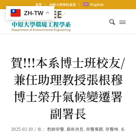
English
首頁
中原大學學校首頁
ZH-TW
賀!!!本系博士班校友/
兼任助理教授張根穆
博士榮升氣候變遷署
副署長
/
2025-02-10
在：
教師榮譽
,
最新消息
,
榮譽事蹟
,
榮譽榜
,
系