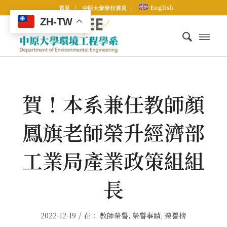
English
首頁
中原大學學校首頁
ZH-TW
賀！本系兼任教師顏
鳳旗老師榮升經濟部
工業局產業政策組組
長
/
2022-12-19
在：
教師榮譽
,
榮譽事蹟
,
榮譽榜