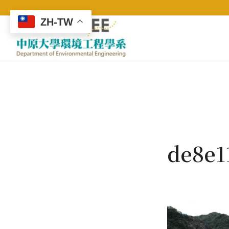
ZH-TW
de8e1