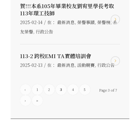
賀!!!本系105年畢業校友劉宥里學長考取
113年環工技師
/
2025-02-14
在：
最新消息
,
榮譽事蹟
,
榮譽榜
,
系
友榮譽
,
行政公告
113-2 跨校EMI TA實體培訓會
/
2025-02-13
在：
最新消息
,
活動競賽
,
行政公告
‹
1
2
3
4
5
Page 3 of 7
›
»