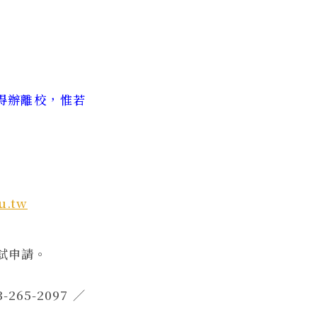
得辦離校，惟若
u.tw
試申請。
5-2097／