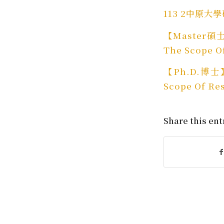
113 2中原
【Master碩
The Scope O
【Ph.D.博士
Scope Of Re
Share this ent