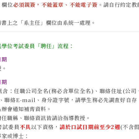
」欄位
必須親簽，不能蓋章、不能電子簽
。請自行約定教
請書上之「系主任」欄位由系統一處理。
送學位考試委員「聘任」流程：
日期
授。
日期
訊含：任職公司全名(務必含單位全名)、聯絡住址(公司
、聯絡E-mail、身分證字號，請學生務必先調查好自
系辦會通知補齊資料。
聘任職稱、聯絡資訊皆請洽指導教授。
考試委員
不具
以下資格，
請於口試日期前至少2週
(不含
專家或博士：