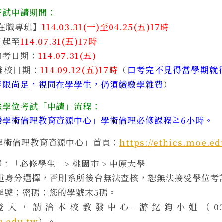
考試申請期間：
在職專班】
114.03.31(一)至04.25(五)17時
日起至
114.07.31(五)17時
口考日期：
114.07.31(五)
離校日期：
114.09.12(五)17時
（
口考完不見得當學期就
年限尚足，視同在學學生，仍須續繳學雜費
）
送學位考試「申請」流程：
灣學術倫理教育資源中心」學術倫理必修課程≧6小時。
灣學術倫理教育資源中心」首頁：
https://ethics.moe.ed
擇：「必修學生」> 桃園市 > 中原大學
上述身分選擇，否則系所後台無法查核，恕無法接受學位考
的學號；密碼：您的學號末5碼。
入，請洽本校教發中心-游釔鈞小姐（03-26
.edu.tw
）。