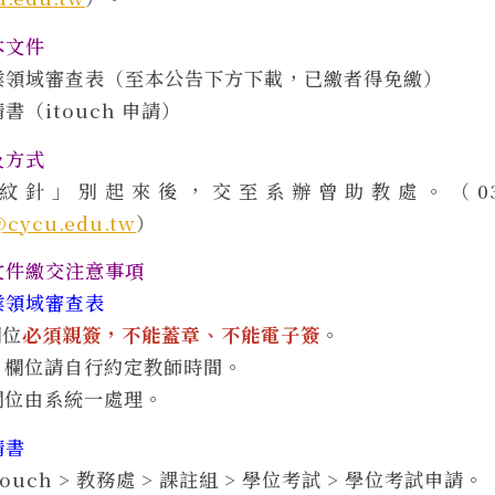
本文件
業領域審查表（至本公告下方下載，已繳者得免繳）
（itouch 申請）
及方式
針」別起來後，交至系辦曾助教處。（03-26
@cycu.edu.tw
）
文件繳交注意事項
業領域審查表
欄位
必須親簽，不能蓋章、不能電子簽
。
」欄位請自行約定教師時間。
欄位由系統一處理。
請書
ouch > 教務處 > 課註組 > 學位考試 > 學位考試申請。