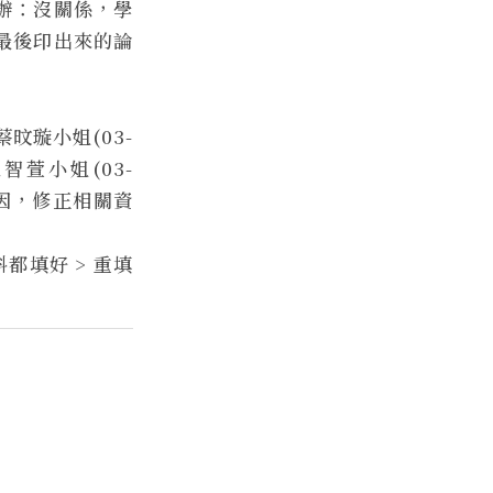
辦：沒關係，學
最後印出來的論
旼璇小姐(03-
智萱小姐(03-
因，修正相關資
填好 > 重填