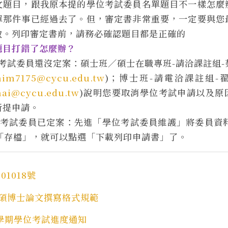
文題目，跟我原本提的學位考試委員名單題目不一樣怎麼
單那件事已經過去了。但，審定書非常重要，一定要與您
致。列印審定書前，請務必確認題目都是正確的
題目打錯了怎麼辦？
考試委員還沒定案：碩士班／碩士在職專班-請洽課註組-蔡
im7175@cycu.edu.tw
)；博士班-請電洽課註組-翟
hai@cycu.edu.tw
)說明您要取消學位考試申請以及原
新提申請。
考試委員已定案：先進「學位考試委員維護」將委員資料都
點「存檔」，就可以點選「下載列印申請書」了。
01018號
大學碩博士論文撰寫格式規範
2學期學位考試進度通知