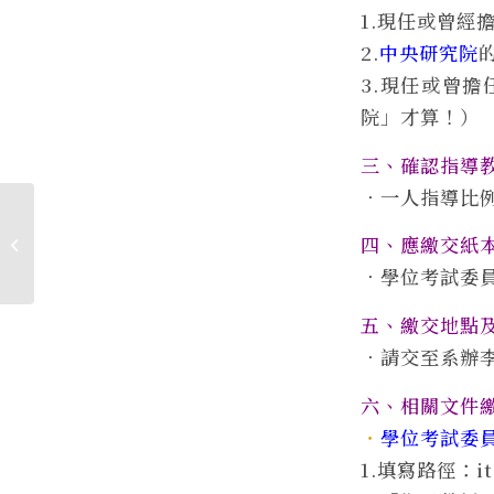
1.現任或曾經
2.
中央研究院
3.現任或曾擔
院」才算！）
三、確認指導
．一人指導比例
【國際交流】2025臺日四校學術交流
四、應繳交紙
研討會
．學位考試委
五、繳交地點
．請交至系辦李助
六、相關文件
．
學位考試委
1.填寫路徑：it