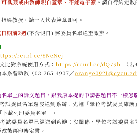
」
可
親簽或由教師親自蓋章、不能電子簽
。請自行約定教
上指導教授，請一人代表簽章即可。
試日期前2週
(不含假日) 將委員名單送至系辦。
知
ttps://reurl.cc/8NeNej
in論文比對系統使用方式：
https://reurl.cc/dQ79b
（若
系曾助教（03-265-4907／
orange0921@cycu.ed
員名單上的論文題目，跟我原本提的申請書題目不一樣怎
考試委員名單還沒送到系辦：先進「學位考試委員維護
新「下載列印委員名單」。
位考試委員名單已經送到系辦：沒關係，學位考試委員名
修改後再印審定書。