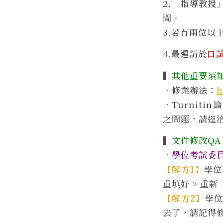
2.「指導教授
間。
3.若有兩位以
4.最遲請於
口
▍
其他重要須
．修業辦法：
h
．Turnit
之問題，請逕洽本
▍
文件修改QA
．
學位考試委
【解方
1
】
學位
重填好 > 重
【解方
2
】
學
去了，請記得