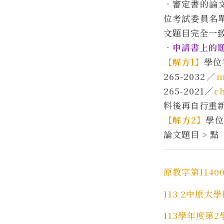
．審定書的論
位考試委員名
文題目完全一
．
申請書上的
【解方1】
學位
265-2032／
m
265-2021／
c
料後再自行重
【解方2】
學位
論文題目 > 
原教字第11400
113 2中原
113學年度第