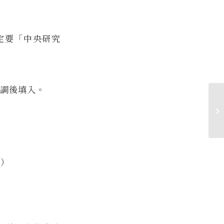
定要「中央研究
協調後填入。
本
w
）