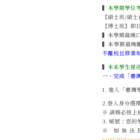
▍
本學期學位
【碩士班/碩士
【博士班】即
▍本學期最晚
▍本學期最晚
不離校且修業
▍
本系學生提
一、完成「臺
1. 進入「臺
2.登入身分選
※ 請務必按
3. 帳號：您
※ 如無法登
yu1120@cycu