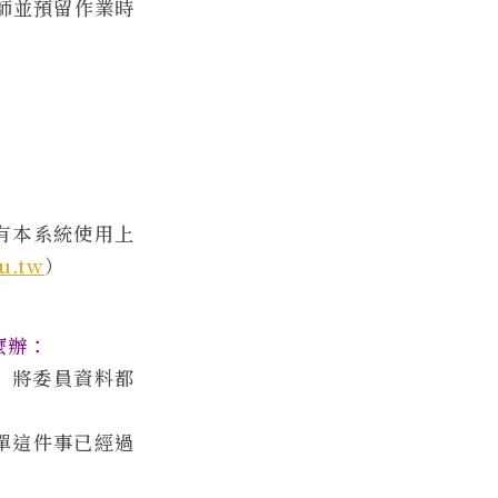
師並預留作業時
有本系統使用上
u.tw
）
麼辦：
」將委員資料都
單這件事已經過