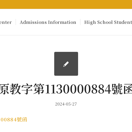
enter
Admissions Information
High School Student
原教字第1130000884號
2024-05-27
00884號函