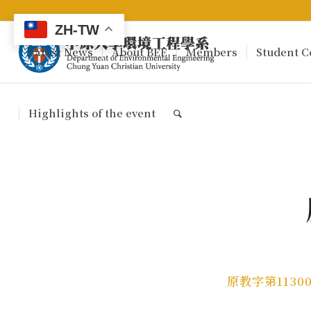
ZH-TW
Latest News
About BEE
Members
Student C
Highlights of the event
原教字第11300