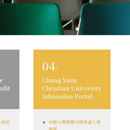
04
/
he
Chung Yuan
udit
Christian University
Admission Portal
工如何
中原大學問鼎中原申請入學
專區