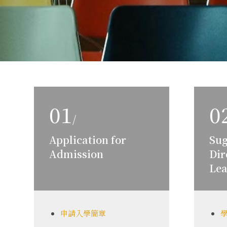
01
0
/
Application for
Sug
Admission
Dir
Lea
申請入學簡章