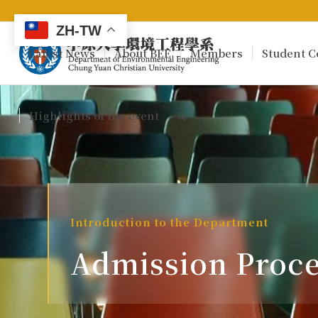
ZH-TW
Latest News
About BEE
Members
Student C
Highlights of the event
Introduction to the Department
Admission Proce