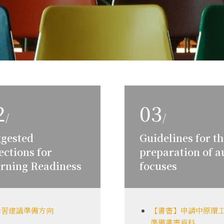
2
03
/
/
gested
Guidelines for t
ections for
preparation of a
rning Readiness
focuses
學習建議準備方向
【書審】申請中原環
準備書審資料