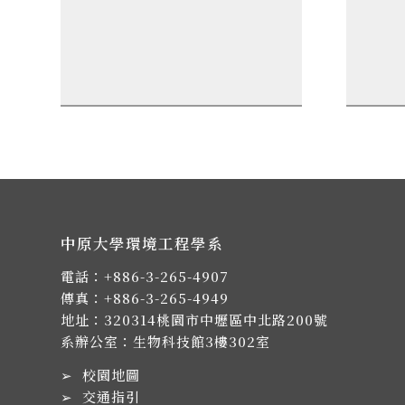
中原大學環境工程學系
電話：
+886-3-265-4907
傳真：+886-3-265-4949
地址：
320314桃園市中壢區中北路200號
系辦公室：生物科技館3樓302室
➢
校園地圖
➢
交通指引