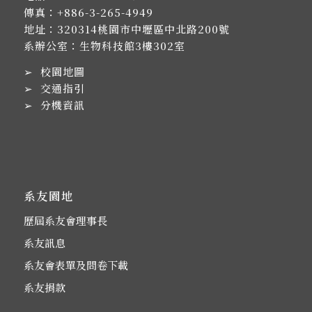
傳真：+886-3-265-4949
地址：
320314桃園市中壢區中北路200號
系辦公室：生物科技館3樓302室
➢
校園地圖
➢
交通指引
➢
分機資訊
系友園地
歷屆系友會理事長
系友訊息
系友會表單及問卷下載
系友捐款