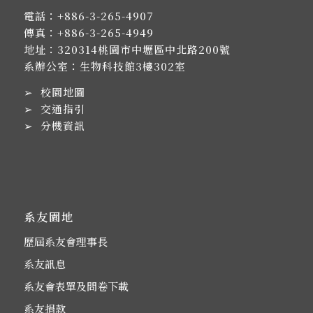
電話：
+886-3-265-4907
傳真：+886-3-265-4949
地址：
320314桃園市中壢區中北路200號
系辦公室：生物科技館3樓302室
➢
校園地圖
➢
交通指引
➢
分機資訊
系友園地
歷屆系友會理事長
系友訊息
系友會表單及問卷下載
系友捐款