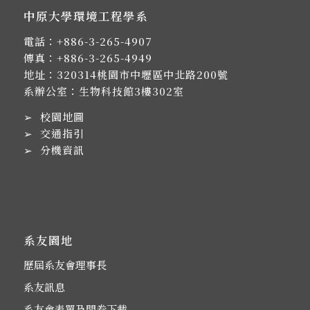
中原大學環境工程學系
電話：
+886-3-265-4907
傳真：+886-3-265-4949
地址：
320314桃園市中壢區中北路200號
系辦公室：生物科技館3樓302室
➢
校園地圖
➢
交通指引
➢
分機資訊
系友園地
歷屆系友會理事長
系友訊息
系友會表單及問卷下載