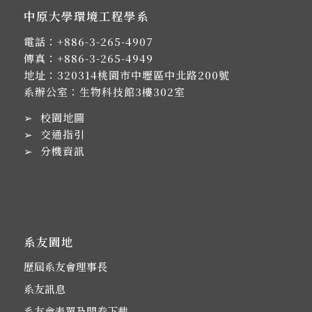
中原大學環境工程學系
電話：
+886-3-265-4907
傳真：+886-3-265-4949
地址：
320314桃園市中壢區中北路200號
系辦公室：生物科技館3樓302室
➢
校園地圖
➢
交通指引
➢
分機資訊
系友園地
歷屆系友會理事長
系友訊息
系友會表單及問卷下載