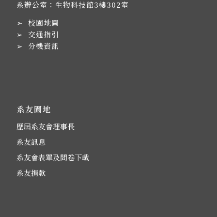
系辦公室：生物科技館3樓302室
➢
校園地圖
➢
交通指引
➢
分機資訊
系友園地
歷屆系友會理事長
系友訊息
系友會表單及問卷下載
系友捐款