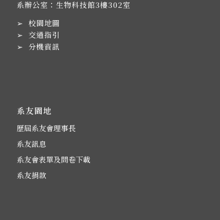
系辦公室：生物科技館3樓302室
➢
校園地圖
➢
交通指引
➢
分機資訊
系友園地
歷屆系友會理事長
系友訊息
系友會表單及問卷下載
系友捐款