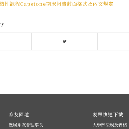
總結性課程Capstone期末報告封面格式及內文規定
ry
系友園地
表單快速下載
歷屆系友會理事長
大學部法規及表格