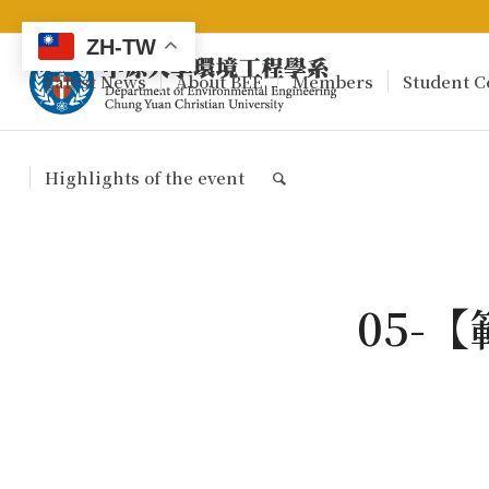
ZH-TW
Latest News
About BEE
Members
Student C
Highlights of the event
05-