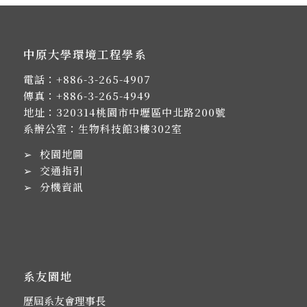
中原大學環境工程學系
電話：
+886-3-265-4907
傳真：+886-3-265-4949
地址：
320314桃園市中壢區中北路200號
系辦公室：生物科技館3樓302室
➢
校園地圖
➢
交通指引
➢
分機資訊
系友園地
歷屆系友會理事長