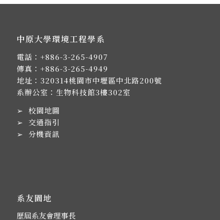
中原大學環境工程學系
電話：
+886-3-265-4907
傳真：+886-3-265-4949
地址：
320314桃園市中壢區中北路200號
系辦公室：生物科技館3樓302室
➢
校園地圖
➢
交通指引
➢
分機資訊
系友園地
歷屆系友會理事長