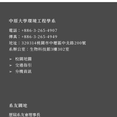
中原大學環境工程學系
電話：
+886-3-265-4907
傳真：+886-3-265-4949
地址：
320314桃園市中壢區中北路200號
系辦公室：生物科技館3樓302室
➢
校園地圖
➢
交通指引
➢
分機資訊
系友園地
歷屆系友會理事長