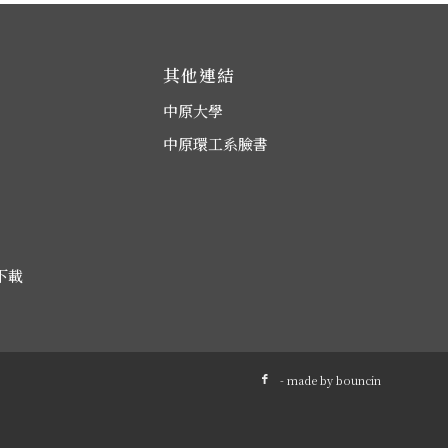
其他連結
中原大學
中原環工系臉書
下載
- made by
bouncin