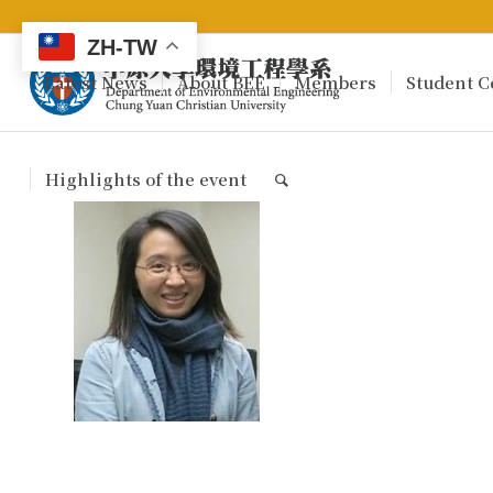
ZH-TW
Latest News
About BEE
Members
Student C
Highlights of the event