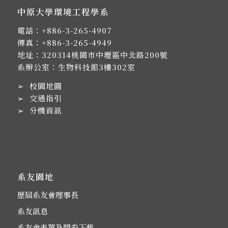
中原大學環境工程學系
電話：
+886-3-265-4907
傳真：+886-3-265-4949
地址：
320314桃園市中壢區中北路200號
系辦公室：生物科技館3樓302室
➢
校園地圖
➢
交通指引
➢
分機資訊
系友園地
歷屆系友會理事長
系友訊息
系友會表單及問卷下載