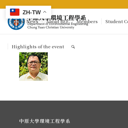
ZH-TW
Latest News
About BEE
Members
Student C
Highlights of the event
中原大學環境工程學系