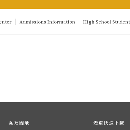
enter
Admissions Information
High School Student
系友園地
表單快速下載