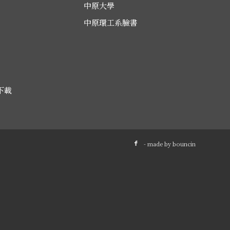
中原大學
中原環工系臉書
下載
- made by
bouncin