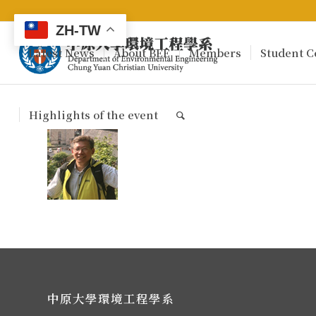
ZH-TW
Latest News
About BEE
Members
Student C
Highlights of the event
中原大學環境工程學系