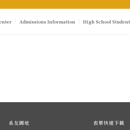
enter
Admissions Information
High School Student
系友園地
表單快速下載