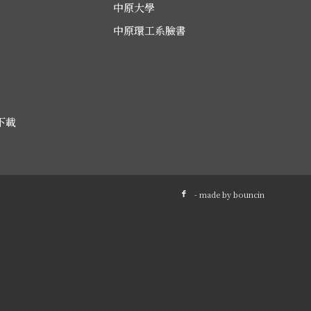
中原大學
中原環工系臉書
下載
- made by
bouncin