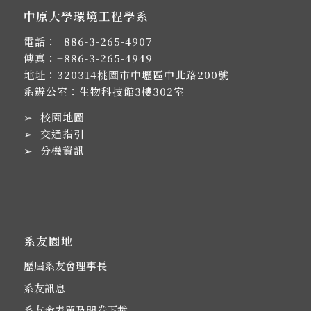
中原大學環境工程學系
電話：
+886-3-265-4907
傳真：+886-3-265-4949
地址：
320314桃園市中壢區中北路200號
系辦公室：生物科技館3樓302室
➢
校園地圖
➢
交通指引
➢
分機資訊
系友園地
歷屆系友會理事長
系友訊息
系友會表單及問卷下載