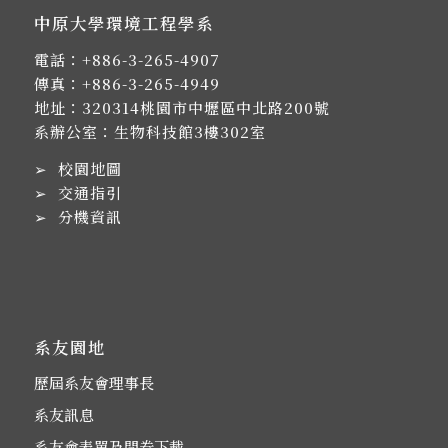
中原大學環境工程學系
電話：
+886-3-265-4907
傳真：+886-3-265-4949
地址：
320314桃園市中壢區中北路200號
系辦公室：生物科技館3樓302室
➢
校園地圖
➢
交通指引
➢
分機資訊
系友園地
歷屆系友會理事長
系友訊息
系友會表單及問卷下載