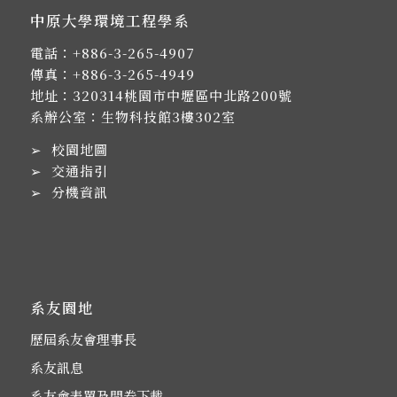
中原大學環境工程學系
電話：
+886-3-265-4907
傳真：+886-3-265-4949
地址：
320314桃園市中壢區中北路200號
系辦公室：生物科技館3樓302室
➢
校園地圖
➢
交通指引
➢
分機資訊
系友園地
歷屆系友會理事長
系友訊息
系友會表單及問卷下載