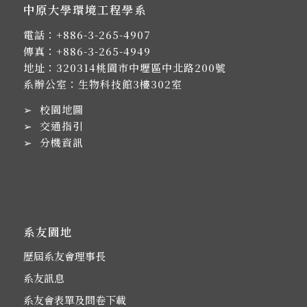
中原大學環境工程學系
電話：
+886-3-265-4907
傳真：+886-3-265-4949
地址：
320314桃園市中壢區中北路200號
系辦公室：生物科技館3樓302室
➢
校園地圖
➢
交通指引
➢
分機資訊
系友園地
歷屆系友會理事長
系友訊息
系友會表單及問卷下載