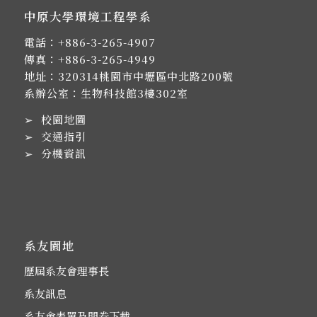
中原大學環境工程學系
電話：
+886-3-265-4907
傳真：+886-3-265-4949
地址：
320314桃園市中壢區中北路200號
系辦公室：生物科技館3樓302室
➢
校園地圖
➢
交通指引
➢
分機資訊
系友園地
歷屆系友會理事長
系友訊息
系友會表單及問卷下載