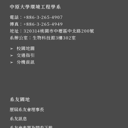
中原大學環境工程學系
電話：
+886-3-265-4907
傳真：+886-3-265-4949
地址：
320314桃園市中壢區中北路200號
系辦公室：生物科技館3樓302室
➢
校園地圖
➢
交通指引
➢
分機資訊
系友園地
歷屆系友會理事長
系友訊息
系友會表單及問卷下載