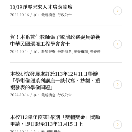
10/19淨零未來人才培育論壇
/
2024-10-16
在：
最新消息
,
行政公告
賀！本系兼任教師張子敬前政務委員榮獲
中華民國環境工程學會會士
/
2024-10-14
在：
教師榮譽
,
最新消息
,
榮譽事蹟
,
榮譽榜
本校研究發展處訂於113年12月11日舉辦
「學術倫理系列講座—談代寫、抄襲、重
複發表的學倫問題」
/
2024-10-14
在：
最新消息
,
行政公告
本校113學年度第1學期「雙輔雙金」獎勵
申請，即日起至113年11月15日止
/
2024-10-11
在：
無
,
獎助學金