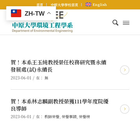
English
首頁
中原大學學校首頁
ZH-TW
賀！本系王玉純教授榮任校務研究暨永續
發展處(試)永續長
/
2023-06-01
在：
無
賀！本系林志麟副教授榮獲111學年度院優
良導師
/
2023-06-01
在：
教師榮譽
,
榮譽事蹟
,
榮譽榜