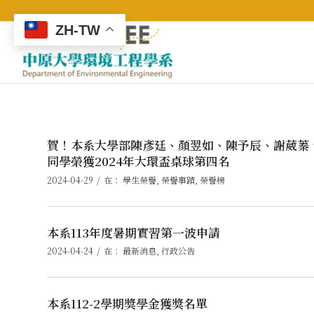
ZH-TW
賀！本系大學部陳彥廷、顏翌如、陳予辰、謝葳蓁
同學榮獲2024年大環盃桌球第四名
/
2024-04-29
在：
學生榮譽
,
榮譽事蹟
,
榮譽榜
本系113年度暑期實習第一波申請
/
2024-04-24
在：
最新消息
,
行政公告
本系112-2學期獎學金獲獎名單