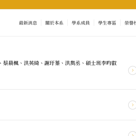
最新消息
關於本系
學系成員
學生專區
榮譽
、蔡晨楓、洪英綺、謝玗蓁、洪雋丞、碩士班李昀叡