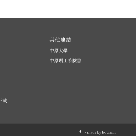
其他連結
中原大學
中原環工系臉書
下載
- made by
bouncin