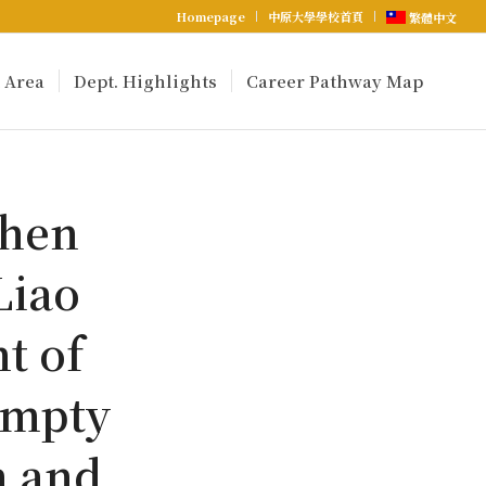
Homepage
中原大學學校首頁
繁體中文
 Area
Dept. Highlights
Career Pathway Map
Chen
Liao
t of
Empty
n and