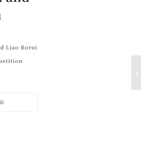
n
d Liao Borui
petition
Li
D
in