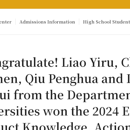
enter
Admissions Information
High School Student
gratulate! Liao Yiru, 
hen, Qiu Penghua and 
ui from the Departmen
ersities won the 2024 
uct Knowledge, Actio