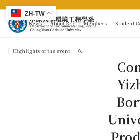
ZH-TW
Latest News
About BEE
Members
Student C
Highlights of the event
Con
Yiz
Bor
Univ
Prod