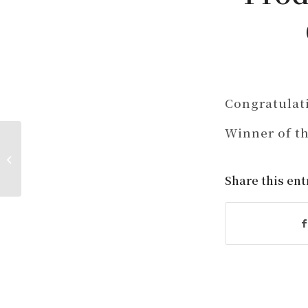
Congratulat
Winner of t
Course Selection Announcement
of Dept. of BEE (Spring 2025)
Share this ent