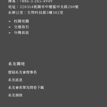
傳真：+886-3-265-4949
地址：
320314桃園市中壢區中北路200號
系辦公室：生物科技館3樓302室
➢
校園地圖
➢
交通指引
➢
分機資訊
系友園地
歷屆系友會理事長
系友訊息
系友會表單及問卷下載
系友捐款