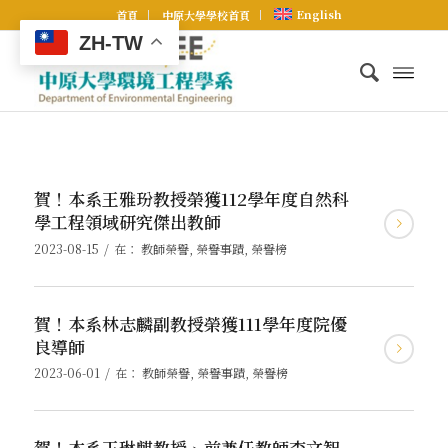
English
首頁
中原大學學校首頁
ZH-TW
賀！本系王雅玢教授榮獲112學年度自然科
學工程領域研究傑出教師
/
2023-08-15
在：
教師榮譽
,
榮譽事蹟
,
榮譽榜
賀！本系林志麟副教授榮獲111學年度院優
良導師
/
2023-06-01
在：
教師榮譽
,
榮譽事蹟
,
榮譽榜
賀！本系王琳麒教授、前兼任教師李文智